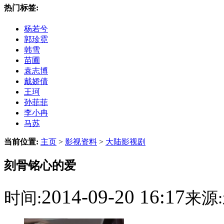
热门标签:
杨若兮
郭珍霓
韩雪
苗圃
袁志博
戴娇倩
王珂
孙菲菲
李小冉
马苏
当前位置:
主页
>
影视资料
>
大陆影视剧
刻骨铭心的爱
2014-09-20 16:17
时间:
来源: