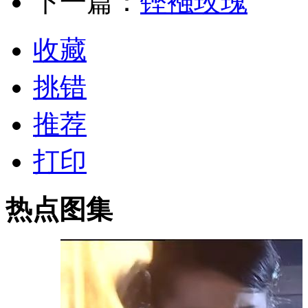
下一篇：
铿襁玫瑰
收藏
挑错
推荐
打印
热点图集