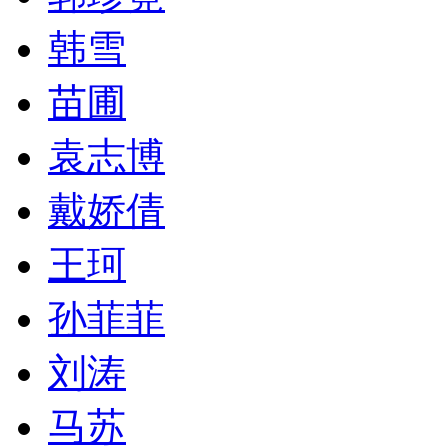
韩雪
苗圃
袁志博
戴娇倩
王珂
孙菲菲
刘涛
马苏